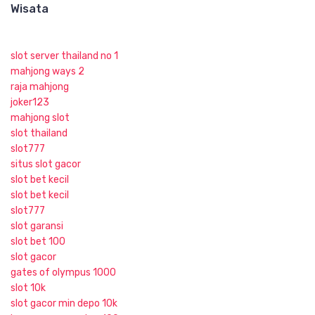
Wisata
slot server thailand no 1
mahjong ways 2
raja mahjong
joker123
mahjong slot
slot thailand
slot777
situs slot gacor
slot bet kecil
slot bet kecil
slot777
slot garansi
slot bet 100
slot gacor
gates of olympus 1000
slot 10k
slot gacor min depo 10k