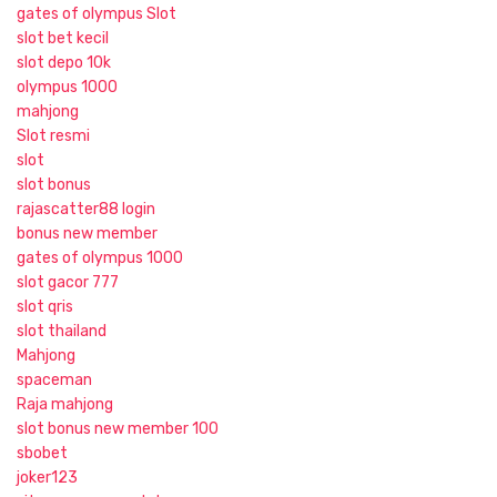
gates of olympus Slot
slot bet kecil
slot depo 10k
olympus 1000
mahjong
Slot resmi
slot
slot bonus
rajascatter88 login
bonus new member
gates of olympus 1000
slot gacor 777
slot qris
slot thailand
Mahjong
spaceman
Raja mahjong
slot bonus new member 100
sbobet
joker123