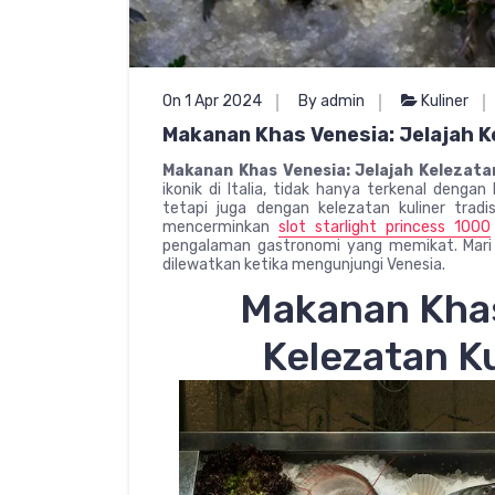
On 1 Apr 2024
By admin
Kuliner
Makanan Khas Venesia: Jelajah Ke
Makanan Khas Venesia: Jelajah Kelezatan
ikonik di Italia, tidak hanya terkenal denga
tetapi juga dengan kelezatan kuliner trad
mencerminkan
slot starlight princess 1000
pengalaman gastronomi yang memikat. Mari 
dilewatkan ketika mengunjungi Venesia.
Makanan Khas
Kelezatan Ku