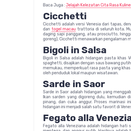
Baca Juga :
Jelajah Kelezatan Cita Rasa Kuli
Cicchetti
Cicchetti adalah versi Venesia dari tapas, de
dan
togel macau
trattoria di seluruh kota. Mu
daging sapi panggang, atau prosciutto, hingga
goreng), Cicchetti menawarkan pengalaman me
Bigoli in Salsa
Bigoli in Salsa adalah hidangan pasta khas Ve
spaghetti, disajikan dengan saus bawang puti
memukau, memperkuat rasa pasta yang khas 
oleh penduduk lokal maupun wisatawan.
Sarde in Saor
Sarde in Saor adalah hidangan yang menggabu
Ikan sarden yang digoreng dulu, kemudian di
pinang, dan cuka anggur. Proses marinasi 
hidangan ini menjadi salah satu favorit di Venes
Fegato alla Venezi
Fegato alla Veneziana adalah hidangan hati s
mentega, dan anggur putih. Hasilnya adalah 