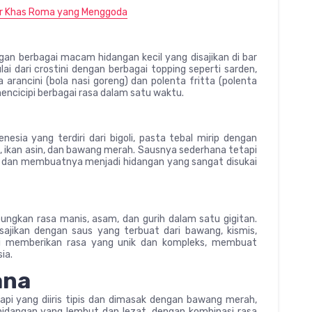
ner Khas Roma yang Menggoda
ngan berbagai macam hidangan kecil yang disajikan di bar
lai dari crostini dengan berbagai topping seperti sarden,
 arancini (bola nasi goreng) dan polenta fritta (polenta
ncicipi berbagai rasa dalam satu waktu.
nesia yang terdiri dari bigoli, pasta tebal mirip dengan
h, ikan asin, dan bawang merah. Sausnya sederhana tetapi
dan membuatnya menjadi hidangan yang sangat disukai
ngkan rasa manis, asam, dan gurih dalam satu gigitan.
sajikan dengan saus yang terbuat dari bawang, kismis,
ini memberikan rasa yang unik dan kompleks, membuat
ia.
ana
api yang diiris tipis dan dimasak dengan bawang merah,
hidangan yang lembut dan lezat, dengan kombinasi rasa