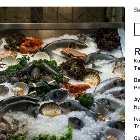
S
R
Ku
Te
Ba
P
Ay
Nu
Ik
Tr
Ol