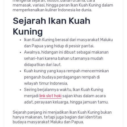
mengenai sejarah, filosofi, bahan utama, cara
memasak, variasi, hingga peran Ikan Kuah Kuning dalam
memperkenalkan kuliner Indonesia ke dunia.
Sejarah Ikan Kuah
Kuning
Ikan Kuah Kuning berasal dari masyarakat Maluku
dan Papua yang hidup di pesisir pantai.
Awalnya, hidangan ini dibuat sebagai makanan
sehari-hari karena bahan utamanya mudah
didapatkan dari laut.
Kuah kuning yang kaya rempah mencerminkan
pengaruh budaya perdagangan rempah di
wilayah timur Indonesia.
Seiring berjalannya waktu, Ikan Kuah Kuning
menjadi
link slot hoki
sajian khas dalam acara
adat, perayaan keluarga, hingga jamuan tamu.
Sejarah panjang ini menjadikan Ikan Kuah Kuning bukan
hanya makanan, tetapi juga bagian dari identitas
budaya masyarakat Maluku dan Papua.