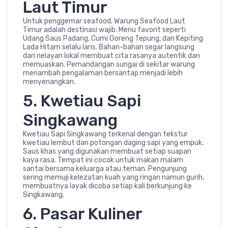
Laut Timur
Untuk penggemar seafood, Warung Seafood Laut
Timur adalah destinasi wajib. Menu favorit seperti
Udang Saus Padang, Cumi Goreng Tepung, dan Kepiting
Lada Hitam selalu laris. Bahan-bahan segar langsung
dari nelayan lokal membuat cita rasanya autentik dan
memuaskan. Pemandangan sungai di sekitar warung
menambah pengalaman bersantap menjadi lebih
menyenangkan.
5. Kwetiau Sapi
Singkawang
Kwetiau Sapi Singkawang terkenal dengan tekstur
kwetiau lembut dan potongan daging sapi yang empuk.
Saus khas yang digunakan membuat setiap suapan
kaya rasa. Tempat ini cocok untuk makan malam
santai bersama keluarga atau teman. Pengunjung
sering memuji kelezatan kuah yang ringan namun gurih,
membuatnya layak dicoba setiap kali berkunjung ke
Singkawang.
6. Pasar Kuliner