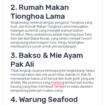
2. Rumah Makan
Tionghoa Lama
Singkawang terkenal dengan pengaruh Tionghoa yang
kuat, dan Rumah Makan Tionghoa Lama menyajikan
hidangan autentik yang mewakili warisan kuliner
tersebut. Menu andalannya adalah Kepiting Saus Telur
Asin dan Ikan Bakar Kecap, yang selalu menjadi favorit
pengunjung lokal maupun turis. Harga terjangkau
membuatnya cocok untuk semua kalangan.
3. Bakso & Mie Ayam
Pak Ali
Tidak lengkap rasanya berkunjung ke Singkawang tanpa
mencicipi bakso dan mie ayam khas daerah ini. Pak Ali
menawarkan bakso urat kenyal dan kuah gurih yang pas
di lidah. Mie ayamnya yang
mahjong
lembut dan bumbu
kacang yang khas membuat tempat ini selalu dipadati
pengunjung pada jam makan siang.
4. Warung Seafood