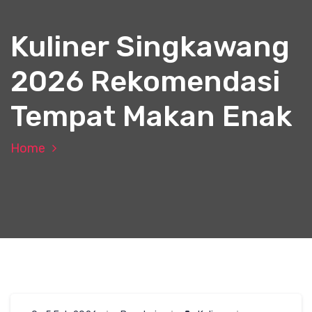
n
t
Kuliner Singkawang
2026 Rekomendasi
Tempat Makan Enak
Home