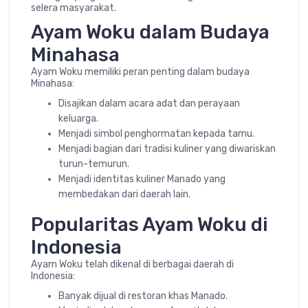
selera masyarakat.
Ayam Woku dalam Budaya
Minahasa
Ayam Woku memiliki peran penting dalam budaya
Minahasa:
Disajikan dalam acara adat dan perayaan
keluarga.
Menjadi simbol penghormatan kepada tamu.
Menjadi bagian dari tradisi kuliner yang diwariskan
turun-temurun.
Menjadi identitas kuliner Manado yang
membedakan dari daerah lain.
Popularitas Ayam Woku di
Indonesia
Ayam Woku telah dikenal di berbagai daerah di
Indonesia:
Banyak dijual di restoran khas Manado.