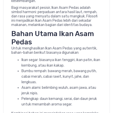
keseimbangan.
Bagi masyarakat pesisir, Ikan Asam Pedas adalah
simbol harmoni: perpaduan antara hasil laut, rempah,
dan rasa yang menyatu dalam satu mangkuk. Filosofi
ini menjadikan Ikan Asam Pedas lebih dari sekadar
makanan, melainkan bagian dari identitas budaya.
Bahan Utama Ikan Asam
Pedas
Untuk menghasilkan Ikan Asam Pedas yang autentik,
bahan-bahan berikut biasanya digunakan:
Ikan segar: biasanya ikan tenggiri, ikan patin, ikan
kembung, atau ikan kakap.
Bumbu rempah: bawang merah, bawang putih,
cabai merah, cabai rawit, kunyit, jahe, dan
lengkuas.
Asam alami: belimbing wuluh, asam jawa, atau
jeruk nipis.
Pelengkap: daun kemangi, serai, dan daun jeruk
untuk menambah aroma segar.