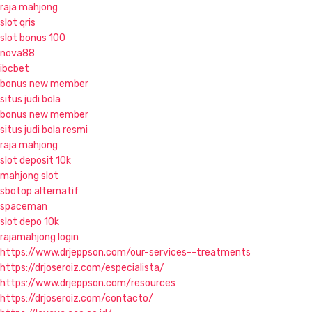
raja mahjong
slot qris
slot bonus 100
nova88
ibcbet
bonus new member
situs judi bola
bonus new member
situs judi bola resmi
raja mahjong
slot deposit 10k
mahjong slot
sbotop alternatif
spaceman
slot depo 10k
rajamahjong login
https://www.drjeppson.com/our-services--treatments
https://drjoseroiz.com/especialista/
https://www.drjeppson.com/resources
https://drjoseroiz.com/contacto/