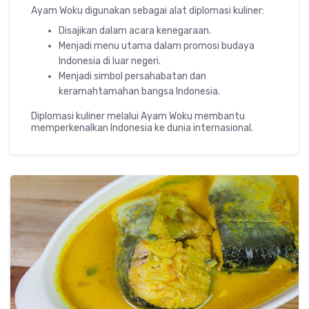
Ayam Woku digunakan sebagai alat diplomasi kuliner:
Disajikan dalam acara kenegaraan.
Menjadi menu utama dalam promosi budaya
Indonesia di luar negeri.
Menjadi simbol persahabatan dan
keramahtamahan bangsa Indonesia.
Diplomasi kuliner melalui Ayam Woku membantu
memperkenalkan Indonesia ke dunia internasional.