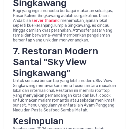
Singkawang
Bagi yang ingin mencoba berbagai makanan sekaligus,
Pasar Kuliner Singkawang adalah surga kuliner. Di sini,
Anda bisa
server thailand
menemukan jajanan lokal
seperti kue keranjang, lumpia Singkawang, es cincau,
hingga camilan khas peranakan. Atmosfer pasar yang
ramai dan berwarna-warni memberikan pengalaman
bersantap yang unik dan menyenangkan.
7. Restoran Modern
Santai “Sky View
Singkawang”
Untuk sensasi bersantap yang lebih modern, Sky View
Singkawang menawarkan menu fusion antara masakan
lokal dan internasional. Restoran ini memiliki rooftop
yang menyajikan pemandangan kota dan laut, cocok
untuk makan malam romantis atau sekadar menikmati
sunset. Menu unggulannya antara lain Ayam Panggang
Madu dan Pasta Seafood Sambal Matah.
Kesimpulan
Singkawang 2026 menunjukkan pesonanya tidak