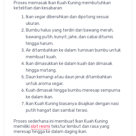
Proses memasak Ikan Kuah Kuning membutuhkan
ketelitian dan kesabaran:
Ikan segar dibersihkan dan dipotong sesuai
ukuran.
Bumbu halus yang terdiri dari bawang merah,
bawang putih, kunyit, jahe, dan cabai ditumis
hingga harum.
Air ditambahkan ke dalam tumisan bumbu untuk
membuat kuah.
Ikan dimasukkan ke dalam kuah dan dimasak
hingga matang.
Daun kemangi atau daun jeruk ditambahkan
untuk aroma segar.
Kuah dimasak hingga bumbu meresap sempurna
ke dalam ikan.
Ikan Kuah Kuning biasanya disajikan dengan nasi
putih hangat dan sambal terasi.
Proses sederhana ini membuat Ikan Kuah Kuning
memiliki
slot resmi
tekstur lembut dan rasa yang
meresap hingga ke dalam daging ikan.