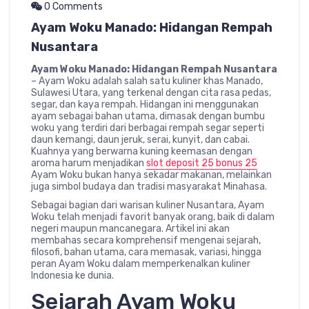
0 Comments
Ayam Woku Manado: Hidangan Rempah
Nusantara
Ayam Woku Manado: Hidangan Rempah Nusantara
– Ayam Woku adalah salah satu kuliner khas Manado,
Sulawesi Utara, yang terkenal dengan cita rasa pedas,
segar, dan kaya rempah. Hidangan ini menggunakan
ayam sebagai bahan utama, dimasak dengan bumbu
woku yang terdiri dari berbagai rempah segar seperti
daun kemangi, daun jeruk, serai, kunyit, dan cabai.
Kuahnya yang berwarna kuning keemasan dengan
aroma harum menjadikan
slot deposit 25 bonus 25
Ayam Woku bukan hanya sekadar makanan, melainkan
juga simbol budaya dan tradisi masyarakat Minahasa.
Sebagai bagian dari warisan kuliner Nusantara, Ayam
Woku telah menjadi favorit banyak orang, baik di dalam
negeri maupun mancanegara. Artikel ini akan
membahas secara komprehensif mengenai sejarah,
filosofi, bahan utama, cara memasak, variasi, hingga
peran Ayam Woku dalam memperkenalkan kuliner
Indonesia ke dunia.
Sejarah Ayam Woku