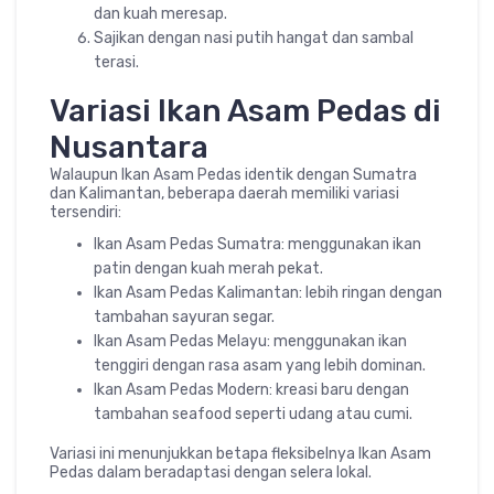
dan kuah meresap.
Sajikan dengan nasi putih hangat dan sambal
terasi.
Variasi Ikan Asam Pedas di
Nusantara
Walaupun Ikan Asam Pedas identik dengan Sumatra
dan Kalimantan, beberapa daerah memiliki variasi
tersendiri:
Ikan Asam Pedas Sumatra: menggunakan ikan
patin dengan kuah merah pekat.
Ikan Asam Pedas Kalimantan: lebih ringan dengan
tambahan sayuran segar.
Ikan Asam Pedas Melayu: menggunakan ikan
tenggiri dengan rasa asam yang lebih dominan.
Ikan Asam Pedas Modern: kreasi baru dengan
tambahan seafood seperti udang atau cumi.
Variasi ini menunjukkan betapa fleksibelnya Ikan Asam
Pedas dalam beradaptasi dengan selera lokal.