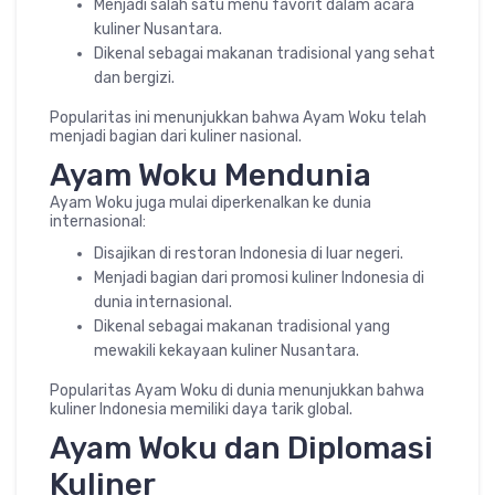
Menjadi salah satu menu favorit dalam acara
kuliner Nusantara.
Dikenal sebagai makanan tradisional yang sehat
dan bergizi.
Popularitas ini menunjukkan bahwa Ayam Woku telah
menjadi bagian dari kuliner nasional.
Ayam Woku Mendunia
Ayam Woku juga mulai diperkenalkan ke dunia
internasional:
Disajikan di restoran Indonesia di luar negeri.
Menjadi bagian dari promosi kuliner Indonesia di
dunia internasional.
Dikenal sebagai makanan tradisional yang
mewakili kekayaan kuliner Nusantara.
Popularitas Ayam Woku di dunia menunjukkan bahwa
kuliner Indonesia memiliki daya tarik global.
Ayam Woku dan Diplomasi
Kuliner