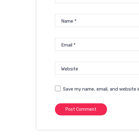
Name
*
Email
*
Website
Save my name, email, and website i