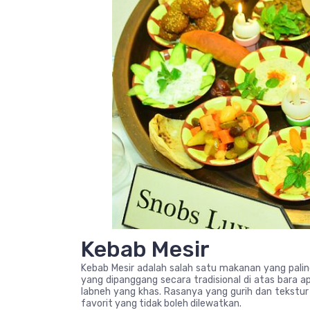
Kebab Mesir
Kebab Mesir adalah salah satu makanan yang paling
yang dipanggang secara tradisional di atas bara api
labneh yang khas. Rasanya yang gurih dan tekstu
favorit yang tidak boleh dilewatkan.