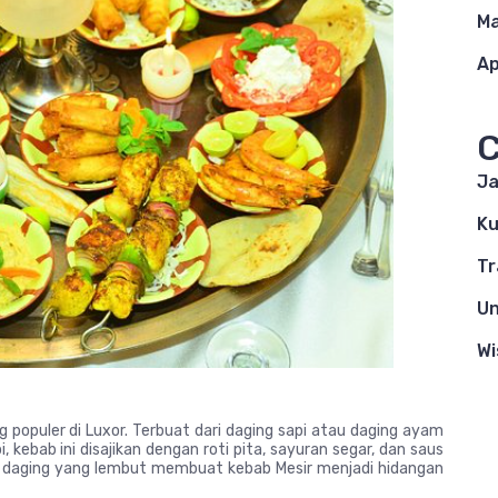
Ma
Ap
C
Ja
Ku
Tr
Un
Wi
 populer di Luxor. Terbuat dari daging sapi atau daging ayam
, kebab ini disajikan dengan roti pita, sayuran segar, dan saus
r daging yang lembut membuat kebab Mesir menjadi hidangan