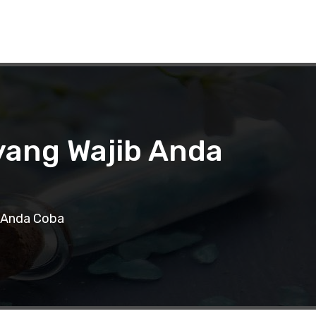
 yang Wajib Anda
b Anda Coba