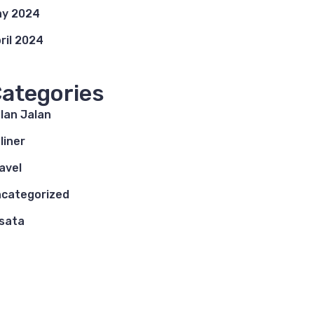
y 2024
ril 2024
ategories
lan Jalan
liner
avel
categorized
sata