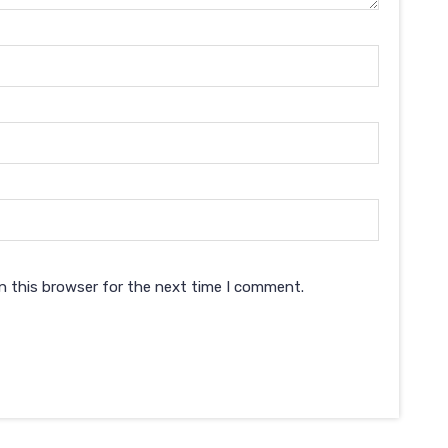
n this browser for the next time I comment.