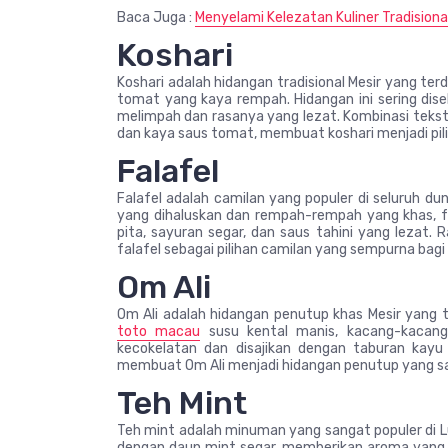
Baca Juga :
Menyelami Kelezatan Kuliner Tradision
Koshari
Koshari adalah hidangan tradisional Mesir yang terdi
tomat yang kaya rempah. Hidangan ini sering dis
melimpah dan rasanya yang lezat. Kombinasi tekstur
dan kaya saus tomat, membuat koshari menjadi pil
Falafel
Falafel adalah camilan yang populer di seluruh du
yang dihaluskan dan rempah-rempah yang khas, fal
pita, sayuran segar, dan saus tahini yang lezat.
falafel sebagai pilihan camilan yang sempurna bagi
Om Ali
Om Ali adalah hidangan penutup khas Mesir yang te
toto macau
susu kental manis, kacang-kacanga
kecokelatan dan disajikan dengan taburan kay
membuat Om Ali menjadi hidangan penutup yang san
Teh Mint
Teh mint adalah minuman yang sangat populer di Lu
dengan daun mint segar, memberikan aroma yang