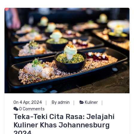
On 4 Apr, 2024
By admin
Kuliner
0 Comments
Teka-Teki Cita Rasa: Jelajahi
Kuliner Khas Johannesburg
2024