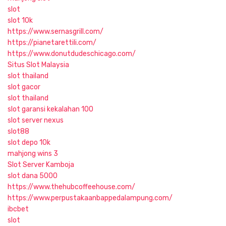
slot
slot 10k
https://www.sernasgrill.com/
https://pianetarettili.com/
https://www.donutdudeschicago.com/
Situs Slot Malaysia
slot thailand
slot gacor
slot thailand
slot garansi kekalahan 100
slot server nexus
slot88
slot depo 10k
mahjong wins 3
Slot Server Kamboja
slot dana 5000
https://www.thehubcoffeehouse.com/
https://www.perpustakaanbappedalampung.com/
ibcbet
slot