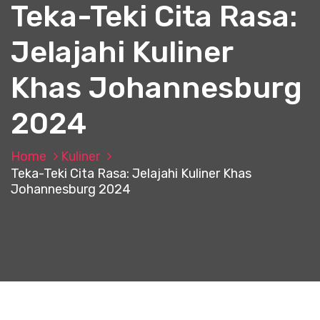
Teka-Teki Cita Rasa:
Jelajahi Kuliner
Khas Johannesburg
2024
Home
Kuliner
Teka-Teki Cita Rasa: Jelajahi Kuliner Khas
Johannesburg 2024