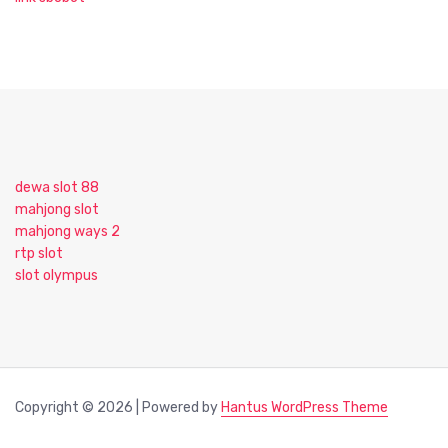
dewa slot 88
mahjong slot
mahjong ways 2
rtp slot
slot olympus
Copyright © 2026 | Powered by
Hantus WordPress Theme