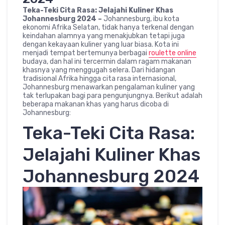
Teka-Teki Cita Rasa: Jelajahi Kuliner Khas
Johannesburg 2024 –
Johannesburg, ibu kota
ekonomi Afrika Selatan, tidak hanya terkenal dengan
keindahan alamnya yang menakjubkan tetapi juga
dengan kekayaan kuliner yang luar biasa. Kota ini
menjadi tempat bertemunya berbagai
roulette online
budaya, dan hal ini tercermin dalam ragam makanan
khasnya yang menggugah selera. Dari hidangan
tradisional Afrika hingga cita rasa internasional,
Johannesburg menawarkan pengalaman kuliner yang
tak terlupakan bagi para pengunjungnya. Berikut adalah
beberapa makanan khas yang harus dicoba di
Johannesburg:
Teka-Teki Cita Rasa:
Jelajahi Kuliner Khas
Johannesburg 2024