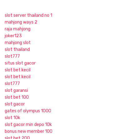
slot server thailand no 1
mahjong ways 2
raja mahjong
joker123
mahjong slot
slot thailand
slot777
situs slot gacor
slot bet kecil
slot bet kecil
slot777
slot garansi
slot bet 100
slot gacor
gates of olympus 1000
slot 10k
slot gacor min depo 10k
bonus new member 100
slot bet 200