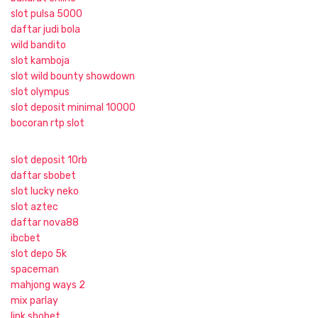
slot pulsa 5000
daftar judi bola
wild bandito
slot kamboja
slot wild bounty showdown
slot olympus
slot deposit minimal 10000
bocoran rtp slot
slot deposit 10rb
daftar sbobet
slot lucky neko
slot aztec
daftar nova88
ibcbet
slot depo 5k
spaceman
mahjong ways 2
mix parlay
link sbobet