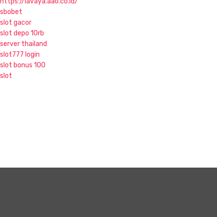
https://lavaya.aao.co.id/
sbobet
slot gacor
slot depo 10rb
server thailand
slot777 login
slot bonus 100
slot
S
k
i
p
t
o
c
o
n
t
e
n
t