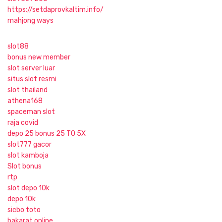
https://setdaprovkaltim.info/
mahjong ways
slot88
bonus new member
slot server luar
situs slot resmi
slot thailand
athena168
spaceman slot
raja covid
depo 25 bonus 25 TO 5X
slot777 gacor
slot kamboja
Slot bonus
rtp
slot depo 10k
depo 10k
sicbo toto
bakarat online