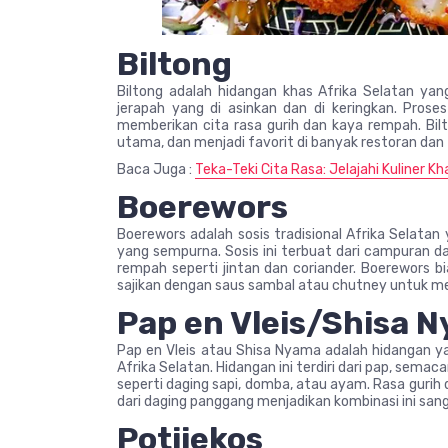
Biltong
Biltong adalah hidangan khas Afrika Selatan yang
jerapah yang di asinkan dan di keringkan. Pro
memberikan cita rasa gurih dan kaya rempah. Bil
utama, dan menjadi favorit di banyak restoran dan 
Baca Juga :
Teka-Teki Cita Rasa: Jelajahi Kuliner 
Boerewors
Boerewors adalah sosis tradisional Afrika Selatan
yang sempurna. Sosis ini terbuat dari campuran d
rempah seperti jintan dan coriander. Boerewors 
sajikan dengan saus sambal atau chutney untuk me
Pap en Vleis/Shisa 
Pap en Vleis atau Shisa Nyama adalah hidangan ya
Afrika Selatan. Hidangan ini terdiri dari pap, sem
seperti daging sapi, domba, atau ayam. Rasa gurih
dari daging panggang menjadikan kombinasi ini sa
Potjiekos