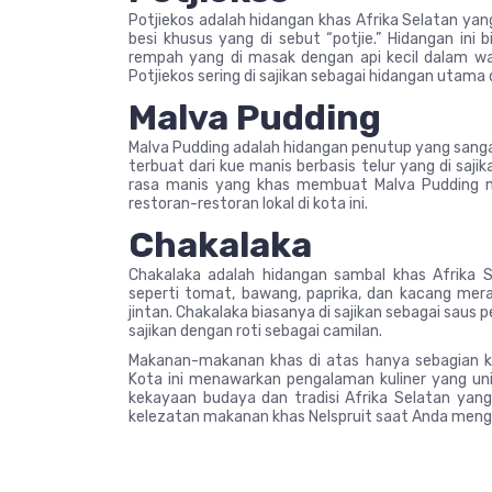
Potjiekos adalah hidangan khas Afrika Selatan ya
besi khusus yang di sebut “potjie.” Hidangan ini
rempah yang di masak dengan api kecil dalam wa
Potjiekos sering di sajikan sebagai hidangan utama 
Malva Pudding
Malva Pudding adalah hidangan penutup yang sangat 
terbuat dari kue manis berbasis telur yang di saj
rasa manis yang khas membuat Malva Pudding me
restoran-restoran lokal di kota ini.
Chakalaka
Chakalaka adalah hidangan sambal khas Afrika S
seperti tomat, bawang, paprika, dan kacang me
jintan. Chakalaka biasanya di sajikan sebagai saus
sajikan dengan roti sebagai camilan.
Makanan-makanan khas di atas hanya sebagian keci
Kota ini menawarkan pengalaman kuliner yang un
kekayaan budaya dan tradisi Afrika Selatan yang
kelezatan makanan khas Nelspruit saat Anda mengun