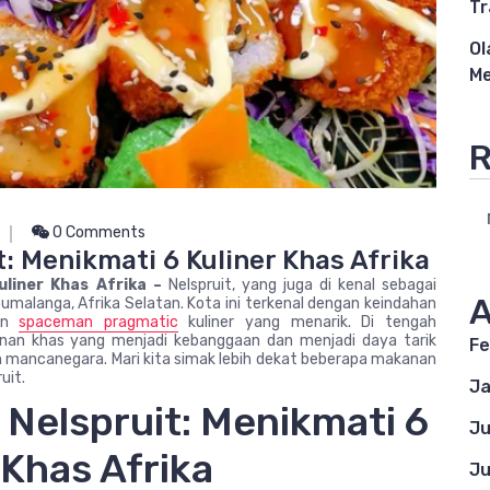
Tr
Ol
Me
R
0 Comments
: Menikmati 6 Kuliner Khas Afrika
uliner Khas Afrika –
Nelspruit, yang juga di kenal sebagai
A
pumalanga, Afrika Selatan. Kota ini terkenal dengan keindahan
man
spaceman pragmatic
kuliner yang menarik. Di tengah
nan khas yang menjadi kebanggaan dan menjadi daya tarik
Fe
n mancanegara. Mari kita simak lebih dekat beberapa makanan
uit.
Ja
Nelspruit: Menikmati 6
Ju
 Khas Afrika
Ju