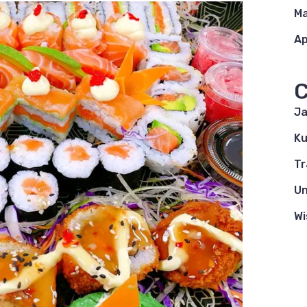
Ma
Ap
C
Ja
Ku
Tr
Un
Wi