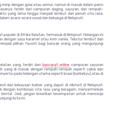
ng mirip dengan gulai atau semur, namun di masak dalam panci
 biasanya terdiri dari campuran daging, sayuran, dan rempah-
ktu yang lama hingga menjadi lembut dan penuh cita rasa.
dalam acara-acara sosial dan keluarga di Nelspruit.
populer di Afrika Selatan, termasuk di Nelspruit. Hidangan ini
ikan dengan saus karamel atau krim vanila. Tekstur lembut dan
njadi pilihan favorit bagi banyak orang yang mengunjungi
elatan yang terdiri dari
baccarat online
campuran sayuran
rah yang di masak dengan rempah-rempah seperti cabai dan
 penyerta pada hidangan utama seperti braai (barbekyu) atau di
l dari kekayaan kuliner yang dapat di nikmati di Nelspruit.
ik dengan kombinasi cita rasa yang beragam, mencerminkan
 kental. Jadi, jangan lewatkan kesempatan untuk mencicipi
jungi kota ini.