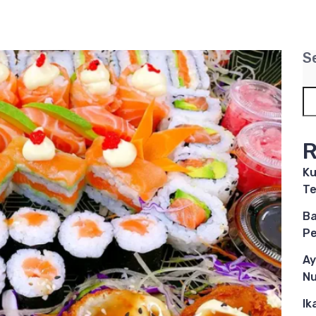
S
R
Ku
Te
Ba
P
Ay
Nu
Ik