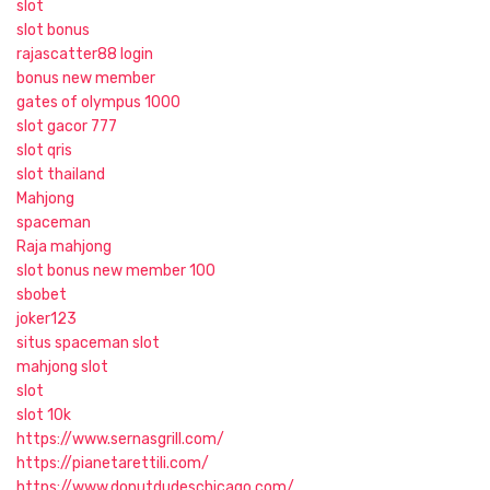
slot
slot bonus
rajascatter88 login
bonus new member
gates of olympus 1000
slot gacor 777
slot qris
slot thailand
Mahjong
spaceman
Raja mahjong
slot bonus new member 100
sbobet
joker123
situs spaceman slot
mahjong slot
slot
slot 10k
https://www.sernasgrill.com/
https://pianetarettili.com/
https://www.donutdudeschicago.com/