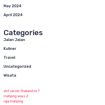
May 2024
April 2024
Categories
Jalan Jalan
Kuliner
Travel
Uncategorized
Wisata
slot server thailand no 1
mahjong ways 2
raja mahjong