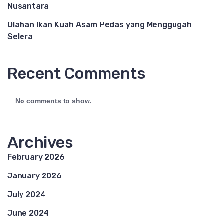
Nusantara
Olahan Ikan Kuah Asam Pedas yang Menggugah
Selera
Recent Comments
No comments to show.
Archives
February 2026
January 2026
July 2024
June 2024