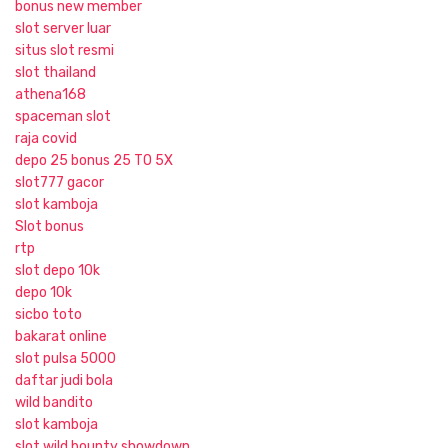
bonus new member
slot server luar
situs slot resmi
slot thailand
athena168
spaceman slot
raja covid
depo 25 bonus 25 TO 5X
slot777 gacor
slot kamboja
Slot bonus
rtp
slot depo 10k
depo 10k
sicbo toto
bakarat online
slot pulsa 5000
daftar judi bola
wild bandito
slot kamboja
slot wild bounty showdown