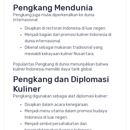
Pengkang Mendunia
Pengkang juga mulai diperkenalkan ke dunia
internasional:
Disajikan di restoran Indonesia di luar negeri.
Menjadi bagian dari promosi kuliner Indonesia di
dunia internasional.
Dikenal sebagai makanan tradisional yang
mewakili kekayaan kuliner Nusantara.
Popularitas Pengkang di dunia menunjukkan bahwa
kuliner Indonesia memiliki daya tarik global.
Pengkang dan Diplomasi
Kuliner
Pengkang digunakan sebagai alat diplomasi kuliner:
Disajikan dalam acara kenegaraan.
Menjadi menu utama dalam promosi budaya
Indonesia di luar negeri.
Menjadi simbol persahabatan dan