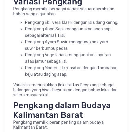
Variasi Pengkang
Pengkang memiliki berbagai variasi sesuai daerah dan
bahan yang digunakan:
Pengkang Ebi: versi klasik dengan isi udang kering.
Pengkang Abon Sapi: menggunakan abon sapi
sebagai alternatif isi.
Pengkang Ayam Suwir: menggunakan ayam
suwir berbumbu pedas.
Pengkang Vegetarian: menggunakan sayuran
atau jamur sebagai isi.
Pengkang Modern: dikreasikan dengan tambahan
keju atau daging asap.
Variasi ini menunjukkan fleksibilitas Pengkang sebagai
hidangan yang bisa disesuaikan dengan bahan lokal dan
selera masyarakat.
Pengkang dalam Budaya
Kalimantan Barat
Pengkang memiliki peran penting dalam budaya
Kalimantan Barat: