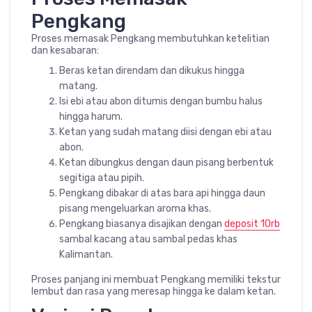
Pengkang
Proses memasak Pengkang membutuhkan ketelitian
dan kesabaran:
Beras ketan direndam dan dikukus hingga
matang.
Isi ebi atau abon ditumis dengan bumbu halus
hingga harum.
Ketan yang sudah matang diisi dengan ebi atau
abon.
Ketan dibungkus dengan daun pisang berbentuk
segitiga atau pipih.
Pengkang dibakar di atas bara api hingga daun
pisang mengeluarkan aroma khas.
Pengkang biasanya disajikan dengan
deposit 10rb
sambal kacang atau sambal pedas khas
Kalimantan.
Proses panjang ini membuat Pengkang memiliki tekstur
lembut dan rasa yang meresap hingga ke dalam ketan.