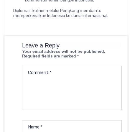
keramahtamahan bangsa Indonesia.
Diplomasi kuliner melalui Pengkang membantu
memperkenalkan Indonesia ke dunia internasional.
Leave a Reply
Your email address will not be published.
Required fields are marked
*
Comment
*
Name
*