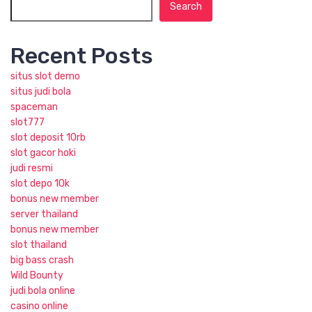
Search
Recent Posts
situs slot demo
situs judi bola
spaceman
slot777
slot deposit 10rb
slot gacor hoki
judi resmi
slot depo 10k
bonus new member
server thailand
bonus new member
slot thailand
big bass crash
Wild Bounty
judi bola online
casino online