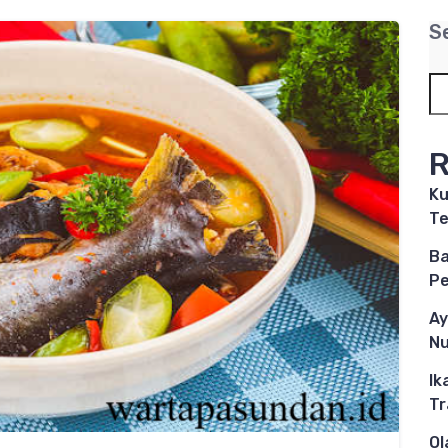
S
R
Ku
Te
Ba
P
Ay
Nu
Ik
Tr
Ol