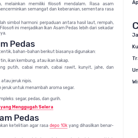
Ap
 melainkan memiliki filosofi mendalam. Rasa asam
mencerminkan semangat dan keberanian, sementara rasa
C
lah simbol harmoni: perpaduan antara hasil laut, rempah,
losofi ini menjadikan Ikan Asam Pedas lebih dari sekadar
ya.
Ja
am Pedas
Ku
entik, bahan-bahan berikut biasanya digunakan:
Tr
patin, ikan kembung, atau ikan kakap.
putih, cabai merah, cabai rawit, kunyit, jahe, dan
Un
atau jeruk nipis.
Wi
un jeruk untuk menambah aroma segar.
pleks: segar, pedas, dan gurih.
 yang Menggugah Selera
sam Pedas
n ketelitian agar rasa
depo 10k
yang dihasilkan benar-