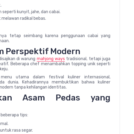
.
eperti kunyit, jahe, dan cabai.
k melawan radikal bebas.
nya tetap seimbang karena penggunaan cabai yang
naan.
m Perspektif Modern
isajikan di warung
mahjong ways
tradisional, tetapi juga
eatif. Beberapa chef menambahkan topping unik seperti
keju.
menu utama dalam festival kuliner internasional,
da dunia. Kehadirannya membuktikan bahwa kuliner
odern tanpa kehilangan identitas.
Ikan Asam Pedas yang
 beberapa tips:
imal.
 untuk rasa segar.