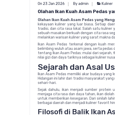
On 23 Jan 2026
By admin
Kuliner
Olahan Ikan Kuah Asam Pedas y
Olahan Ikan Kuah Asam Pedas yang Meng
kekayaan kuliner yang luar biasa. Setiap da
tradisi, dan cita rasa lokal. Salah satu kuline
sebuah masakan berkuah dengan cita rasa sega
melainkan warisan kuliner yang sarat makna dan
Ikan Asam Pedas terkenal dengan kuah mer
belimbing wuluh atau asam jawa, serta pedas d
tentang Ikan Asam Pedas: mulai dari sejarah, f
nilai gizi dan daya tariknya sebagai kuliner nus
Sejarah dan Asal U
Ikan Asam Pedas memiliki akar budaya yang ku
Hidangan ini lahir dari tradisi masyarakat y
sehari-hari.
Sejak dahulu, ikan menjadi sumber protein
menjaga cita rasa dan daya tahan, ikan diol
untuk memberikan kesegaran. Dari sinilah la
berbagai daerah dan menjadi kuliner favorit hin
Filosofi di Balik Ikan