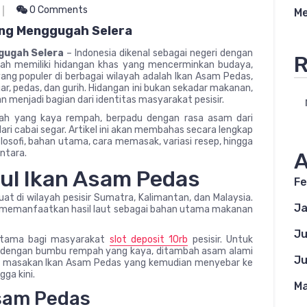
0 Comments
Me
ang Menggugah Selera
gugah Selera
– Indonesia dikenal sebagai negeri dengan
R
erah memiliki hidangan khas yang mencerminkan budaya,
r yang populer di berbagai wilayah adalah Ikan Asam Pedas,
r, pedas, dan gurih. Hidangan ini bukan sekadar makanan,
 menjadi bagian dari identitas masyarakat pesisir.
ah yang kaya rempah, berpadu dengan rasa asam dari
ari cabai segar. Artikel ini akan membahas secara lengkap
ilosofi, bahan utama, cara memasak, variasi resep, hingga
antara.
A
sul Ikan Asam Pedas
Fe
at di wilayah pesisir Sumatra, Kalimantan, dan Malaysia.
Ja
ang memanfaatkan hasil laut sebagai bahan utama makanan
Ju
 utama bagi masyarakat
slot deposit 10rb
pesisir. Untuk
ah dengan bumbu rempah yang kaya, ditambah asam alami
Ju
hir masakan Ikan Asam Pedas yang kemudian menyebar ke
gga kini.
Ma
 Asam Pedas