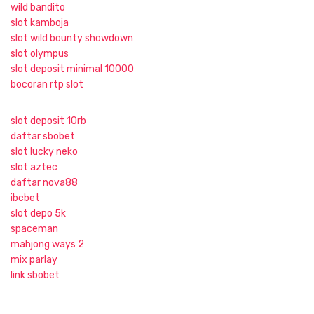
wild bandito
slot kamboja
slot wild bounty showdown
slot olympus
slot deposit minimal 10000
bocoran rtp slot
slot deposit 10rb
daftar sbobet
slot lucky neko
slot aztec
daftar nova88
ibcbet
slot depo 5k
spaceman
mahjong ways 2
mix parlay
link sbobet