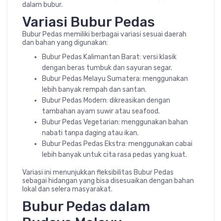
dalam bubur.
Variasi Bubur Pedas
Bubur Pedas memiliki berbagai variasi sesuai daerah
dan bahan yang digunakan:
Bubur Pedas Kalimantan Barat: versi klasik
dengan beras tumbuk dan sayuran segar.
Bubur Pedas Melayu Sumatera: menggunakan
lebih banyak rempah dan santan.
Bubur Pedas Modern: dikreasikan dengan
tambahan ayam suwir atau seafood.
Bubur Pedas Vegetarian: menggunakan bahan
nabati tanpa daging atau ikan.
Bubur Pedas Pedas Ekstra: menggunakan cabai
lebih banyak untuk cita rasa pedas yang kuat.
Variasi ini menunjukkan fleksibilitas Bubur Pedas
sebagai hidangan yang bisa disesuaikan dengan bahan
lokal dan selera masyarakat.
Bubur Pedas dalam