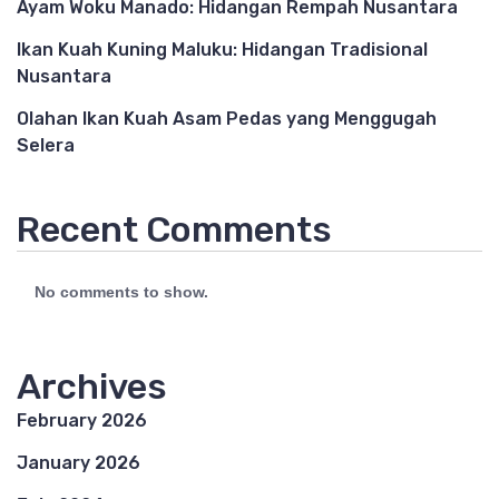
Ayam Woku Manado: Hidangan Rempah Nusantara
Ikan Kuah Kuning Maluku: Hidangan Tradisional
Nusantara
Olahan Ikan Kuah Asam Pedas yang Menggugah
Selera
Recent Comments
No comments to show.
Archives
February 2026
January 2026