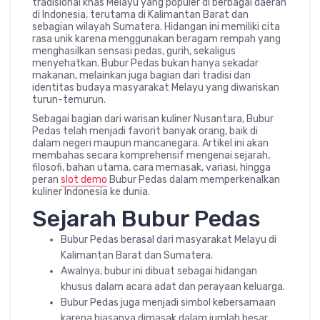
tradisional khas Melayu yang populer di berbagai daerah
di Indonesia, terutama di Kalimantan Barat dan
sebagian wilayah Sumatera. Hidangan ini memiliki cita
rasa unik karena menggunakan beragam rempah yang
menghasilkan sensasi pedas, gurih, sekaligus
menyehatkan. Bubur Pedas bukan hanya sekadar
makanan, melainkan juga bagian dari tradisi dan
identitas budaya masyarakat Melayu yang diwariskan
turun-temurun.
Sebagai bagian dari warisan kuliner Nusantara, Bubur
Pedas telah menjadi favorit banyak orang, baik di
dalam negeri maupun mancanegara. Artikel ini akan
membahas secara komprehensif mengenai sejarah,
filosofi, bahan utama, cara memasak, variasi, hingga
peran
slot demo
Bubur Pedas dalam memperkenalkan
kuliner Indonesia ke dunia.
Sejarah Bubur Pedas
Bubur Pedas berasal dari masyarakat Melayu di
Kalimantan Barat dan Sumatera.
Awalnya, bubur ini dibuat sebagai hidangan
khusus dalam acara adat dan perayaan keluarga.
Bubur Pedas juga menjadi simbol kebersamaan
karena biasanya dimasak dalam jumlah besar