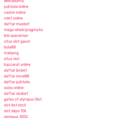
Wild Bounty
judi bola online
casino online
rolet online
daftar maxbet
mega wheel pragmatic
link spaceman
situs slot gacor
bola88
mahjong
situs slot
baccarat online
daftar ibcbet
daftar nova88
daftar judi bola
sicbo online
daftar sbobet
gates of olympus Slot
slot bet kecil
slot depo 10k
olympus 1000